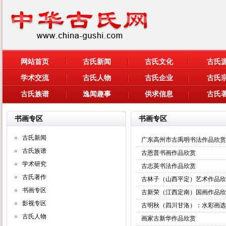
网站首页
古氏新闻
古氏文化
古氏
学术交流
古氏人物
古氏企业
古氏
古氏族谱
逸闻趣事
供求信息
古氏
书画专区
书画专区
古氏新闻
广东高州市古禹明书法作品欣赏
古氏族谱
古恩普书画作品欣赏
学术研究
古志英书法作品欣赏
古氏著作
古林子（山西平定）艺术作品欣
书画专区
古新荣（江西定南）国画作品欣
影视专区
古明秋（四川甘洛）：水彩画选
古氏人物
画家古新华作品欣赏