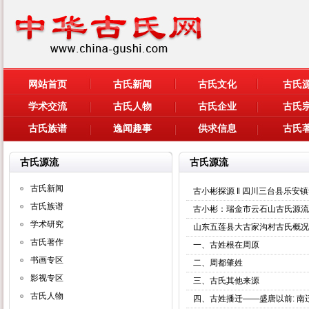
网站首页
古氏新闻
古氏文化
古氏
学术交流
古氏人物
古氏企业
古氏
古氏族谱
逸闻趣事
供求信息
古氏
古氏源流
古氏源流
古氏新闻
古小彬探源 ‖ 四川三台县乐安
古氏族谱
古小彬：瑞金市云石山古氏源流
学术研究
山东五莲县大古家沟村古氏概况
古氏著作
一、古姓根在周原
书画专区
二、周都肇姓
影视专区
三、古氏其他来源
古氏人物
四、古姓播迁——盛唐以前: 南