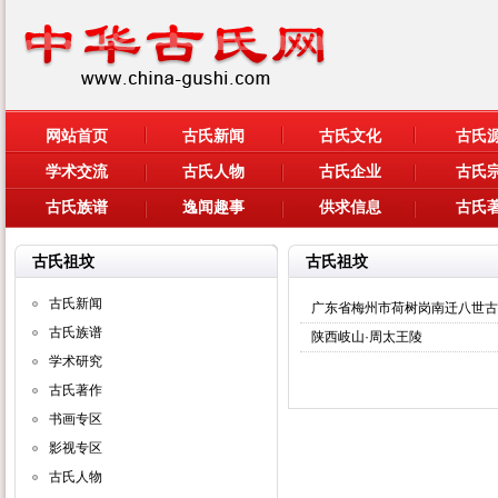
网站首页
古氏新闻
古氏文化
古氏
学术交流
古氏人物
古氏企业
古氏
古氏族谱
逸闻趣事
供求信息
古氏
古氏祖坟
古氏祖坟
古氏新闻
广东省梅州市荷树岗南迁八世古
古氏族谱
陕西岐山·周太王陵
学术研究
古氏著作
书画专区
影视专区
古氏人物